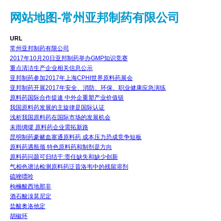
网站地图-常州亚邦制药有限公司
URL
常州亚邦制药有限公司
2017年10月20日亚邦制药举办GMP知识竞赛
重点清洁生产企业相关信息公示
亚邦制药参加2017年上海CPHI世界原料药展会
亚邦制药开展2017年安全、消防、环保、职业健康应急演练
原料药国际合作提速 中外企重塑产业价值链
我国原料药发展的主旋律是国际认证
浅析我国原料药在国际市场的发展机会
未雨绸缪 原料药企业需拓新路
昆明制药豪赌血塞通原料药 成本压力恐成竞争短板
原料药遇瓶颈 特色原料药和制剂是方向
原料药问题可归结于:责任缺失和缺少创新
气相色谱法检测原料药泛昔洛韦中的残留溶剂
硫唑嘌呤
枸橼酸西地那非
酒石酸溴莫尼定
盐酸奥洛他定
胡椒环