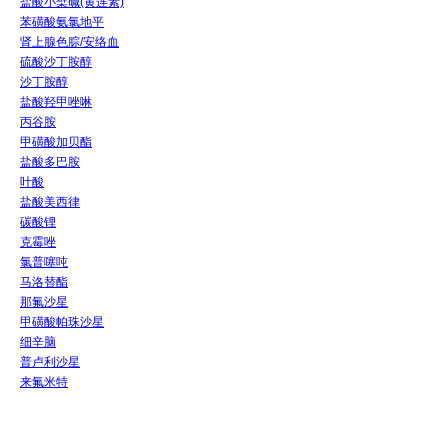
盐酸小檗碱(黄连素)
苯磺酸氨氯地平
肾上腺色腙/安络血
硫酸沙丁胺醇
沙丁胺醇
盐酸羟甲唑啉
丙谷胺
甲磺酸加贝酯
盐酸多巴胺
叶酸
盐酸美西律
碳酸锂
克霉唑
氯普噻吨
马洛替酯
那氟沙星
甲磺酸帕珠沙星
细辛脑
普卢利沙星
来氟米特