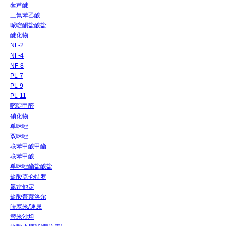
藜芦醚
三氟苯乙酸
哌啶酮盐酸盐
醚化物
NF-2
NF-4
NF-8
PL-7
PL-9
PL-11
嘧啶甲醛
硝化物
单咪唑
双咪唑
联苯甲酸甲酯
联苯甲酸
单咪唑酯盐酸盐
盐酸克仑特罗
氯雷他定
盐酸普萘洛尔
呋塞米/速尿
替米沙坦