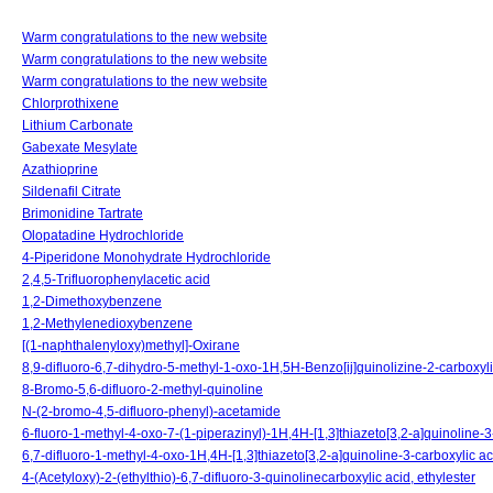
Warm congratulations to the new website
Warm congratulations to the new website
Warm congratulations to the new website
Chlorprothixene
Lithium Carbonate
Gabexate Mesylate
Azathioprine
Sildenafil Citrate
Brimonidine Tartrate
Olopatadine Hydrochloride
4-Piperidone Monohydrate Hydrochloride
2,4,5-Trifluorophenylacetic acid
1,2-Dimethoxybenzene
1,2-Methylenedioxybenzene
[(1-naphthalenyloxy)methyl]-Oxirane
8,9-difluoro-6,7-dihydro-5-methyl-1-oxo-1H,5H-Benzo[ij]quinolizine-2-carboxyli
8-Bromo-5,6-difluoro-2-methyl-quinoline
N-(2-bromo-4,5-difluoro-phenyl)-acetamide
6-fluoro-1-methyl-4-oxo-7-(1-piperazinyl)-1H,4H-[1,3]thiazeto[3,2-a]quinoline-3
6,7-difluoro-1-methyl-4-oxo-1H,4H-[1,3]thiazeto[3,2-a]quinoline-3-carboxylic aci
4-(Acetyloxy)-2-(ethylthio)-6,7-difluoro-3-quinolinecarboxylic acid, ethylester