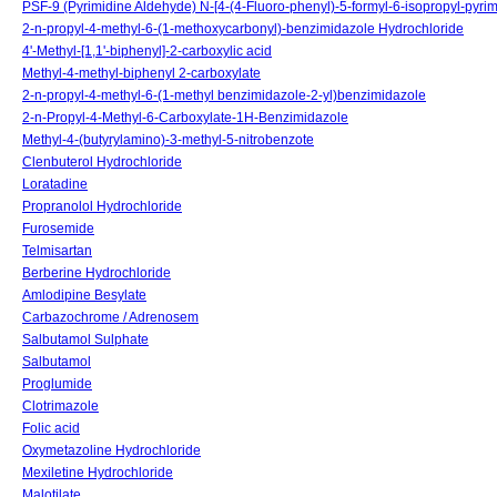
PSF-9 (Pyrimidine Aldehyde) N-[4-(4-Fluoro-phenyl)-5-formyl-6-isopropyl-pyr
2-n-propyl-4-methyl-6-(1-methoxycarbonyl)-benzimidazole Hydrochloride
4'-Methyl-[1,1'-biphenyl]-2-carboxylic acid
Methyl-4-methyl-biphenyl 2-carboxylate
2-n-propyl-4-methyl-6-(1-methyl benzimidazole-2-yl)benzimidazole
2-n-Propyl-4-Methyl-6-Carboxylate-1H-Benzimidazole
Methyl-4-(butyrylamino)-3-methyl-5-nitrobenzote
Clenbuterol Hydrochloride
Loratadine
Propranolol Hydrochloride
Furosemide
Telmisartan
Berberine Hydrochloride
Amlodipine Besylate
Carbazochrome / Adrenosem
Salbutamol Sulphate
Salbutamol
Proglumide
Clotrimazole
Folic acid
Oxymetazoline Hydrochloride
Mexiletine Hydrochloride
Malotilate